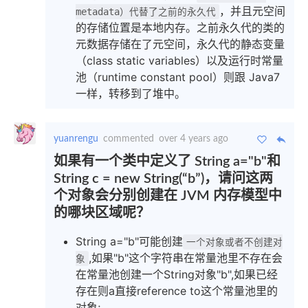
，并且元空间
metadata）代替了之前的永久代
的存储位置是本地内存。之前永久代的类的
元数据存储在了元空间，永久代的静态变量
（class static variables）以及运行时常量
池（runtime constant pool）则跟 Java7
一样，转移到了堆中。
yuanrengu
commented
over 4 years ago
如果有一个类中定义了 String a="b"和
String c = new String(“b”)，请问这两
个对象会分别创建在 JVM 内存模型中
的哪块区域呢？
String a="b"可能创建
一个对象或者不创建对
,如果"b"这个字符串在常量池里不存在会
象
在常量池创建一个String对象"b",如果已经
存在则a直接reference to这个常量池里的
对象;