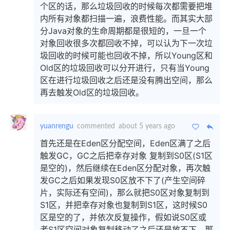
个区的话，那么垃圾回收的时候每次都需要把堆
内所有对象都扫描一遍，浪费性能。而其实大部
分Java对象的生命周期都是很短的，一旦一个
对象回收很多次都回收不掉，可以认为下一次垃
圾回收的时候可能也回收不掉，所以Young区和
Old区的垃圾回收可以分开进行，只有当Young
区在进行垃圾回收之后还是没有腾出空间，那么
再去触发Old区的垃圾回收。
yuanrengu
commented
about 5 years ago
首先还是在Eden区分配空间，Eden区满了之后
触发GC，GC之后把幸存对象 复制到S0区(S1区
是空的)，然后继续在Eden区分配对象，再次触
发GC之后如果发现S0区放不下了(产生空间碎
片，实际还有空间)，那么就把S0区对象复制到
S1区，并把幸存对象也复制到S1区，这时候S0
区是空的了，并依次反复操作，假如说S0区或
者S1区空间对象复制移动了之后还是放不下，那