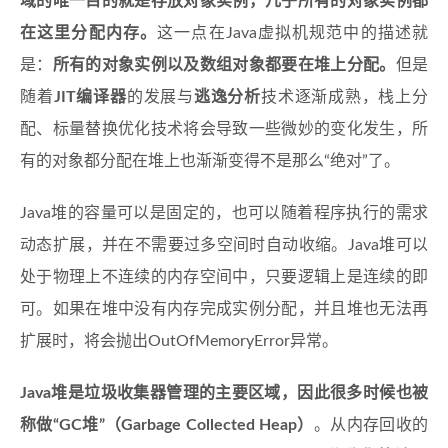
域的唯一目的就是存放对象实例，几乎所有的对象实例都
在这里分配内存。
这一点在Java虚拟机规范中的描述就
是：
所有的对象实例以及数组对象都要在堆上分配。
但是
随着
JIT编译器
的发展与
逃逸分析
技术逐渐成熟，栈上分
配、标量替换优化技术将会导致一些微妙的变化发生，所
有的对象都分配在堆上也渐渐变得不是那么“绝对”了。
Java堆的容量可以是固定的，也可以随着程序执行的需求
动态扩展，并在不需要过多空间时自动收缩。Java堆可以
处于物理上不连续的内存空间中，只要逻辑上是连续的即
可。如果在堆中没有内存完成实例分配，并且堆也无法再
扩展时，将会抛出OutOfMemoryError异常。
Java堆是垃圾收集器管理的主要区域，因此很多时候也被
称做“GC堆”（Garbage Collected Heap）
。从内存回收的