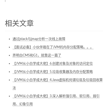
相关文章
通过jstack与jmap分析一次线上故障
【面试必备】小伙伴栽在了JVM的内存分配策略。。。
弄明白CMS和G1，就靠这一篇了
【JVM从小白学成大佬】6.创建对象及对象的访问定位
【JVM从小白学成大佬】5.垃圾收集器及内存分配策略
【JVM从小白学成大佬】4.Java虚拟机何谓垃圾及垃圾回收算
法
【JVM从小白学成大佬】3.深入解析强引用、软引用、弱引
用、幻象引用