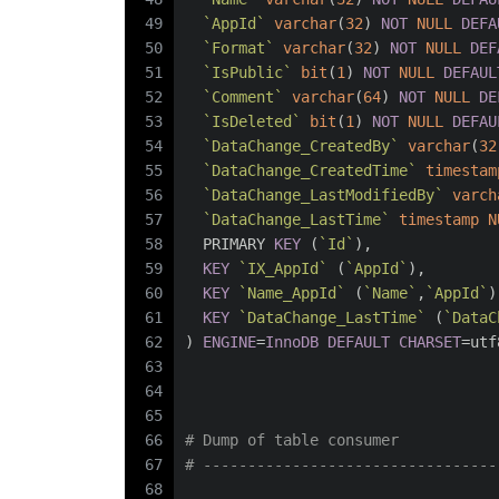
49
`AppId`
varchar
(
32
) 
NOT
NULL
DEFA
50
`Format`
varchar
(
32
) 
NOT
NULL
DEF
51
`IsPublic`
bit
(
1
) 
NOT
NULL
DEFAUL
52
`Comment`
varchar
(
64
) 
NOT
NULL
DE
53
`IsDeleted`
bit
(
1
) 
NOT
NULL
DEFAU
54
`DataChange_CreatedBy`
varchar
(
32
55
`DataChange_CreatedTime`
timestam
56
`DataChange_LastModifiedBy`
varch
57
`DataChange_LastTime`
timestamp
N
58
  PRIMARY 
KEY
 (
`Id`
),
59
KEY
`IX_AppId`
 (
`AppId`
),
60
KEY
`Name_AppId`
 (
`Name`
,
`AppId`
)
61
KEY
`DataChange_LastTime`
 (
`DataC
62
) 
ENGINE
=
InnoDB
DEFAULT
CHARSET
=utf
63
64
65
66
# Dump of table consumer
67
# ---------------------------------
68