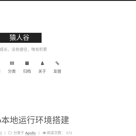
猿人谷
成长，没有捷径，唯有积累
签
分类
归档
关于
友链
ollo本地运行环境搭建
13
分类于
Apollo
阅读次数：
372