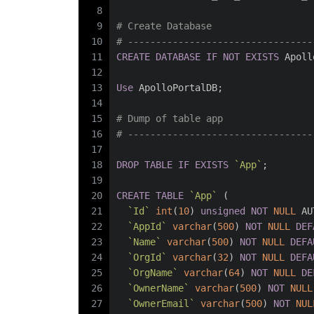
8
9
# Create Database
10
# ---------------------------------
11
CREATE
DATABASE
IF
NOT
EXISTS
 Apoll
12
13
Use
 ApolloPortalDB;
14
15
# Dump of table app
16
# ---------------------------------
17
18
DROP
TABLE
IF
EXISTS
`App`
;
19
20
CREATE
TABLE
`App`
 (
21
`Id`
int
(
10
) 
unsigned
NOT
NULL
 AU
22
`AppId`
varchar
(
500
) 
NOT
NULL
DEF
23
`Name`
varchar
(
500
) 
NOT
NULL
DEFA
24
`OrgId`
varchar
(
32
) 
NOT
NULL
DEFA
25
`OrgName`
varchar
(
64
) 
NOT
NULL
DE
26
`OwnerName`
varchar
(
500
) 
NOT
NULL
27
`OwnerEmail`
varchar
(
500
) 
NOT
NUL