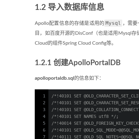
1.2 导入数据库信息
Mysql
Apollo配置信息的存储是适用的
，需要
目，如百度开源的DisConf（也是适用Mysql存储
Cloud的组件Spring Cloud Config等。
1.2.1 创建ApolloPortalDB
apolloportaldb.sql
的信息如下：
1
/*!40101 SET @OLD_CHARACTER_SET_CLI
2
/*!40101 SET @OLD_CHARACTER_SET_RES
3
/*!40101 SET @OLD_COLLATION_CONNECT
4
/*!40101 SET NAMES utf8 */
;
5
/*!40014 SET @OLD_FOREIGN_KEY_CHECK
6
/*!40101 SET @OLD_SQL_MODE=@@SQL_MO
7
/*!40111 SET @OLD_SQL_NOTES=@@SQL_N