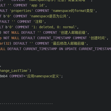
ULT
''
COMMENT
'app id'
,
AULT
'properties'
COMMENT
'namespace的format类型'
,
T
 b
'0'
COMMENT
'namespace是否为公共'
,
FAULT
''
COMMENT
'注释'
,
LT
 b
'0'
COMMENT
'1: deleted, 0: normal'
,
) 
NOT
NULL
DEFAULT
''
COMMENT
'创建人邮箱前缀'
,
p
NOT
NULL
DEFAULT
CURRENT_TIMESTAMP
COMMENT
'创建时间'
,
ar
(
32
) 
DEFAULT
''
COMMENT
'最后修改人邮箱前缀'
,
ULL
DEFAULT
CURRENT_TIMESTAMP
ON
UPDATE
CURRENT_TIMESTAM
,
hange_LastTime`
)
8mb4 
COMMENT
=
'应用namespace定义'
;
---------------------------