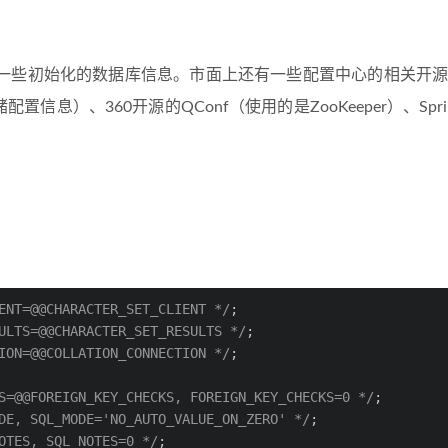
一些初始化的数据库信息。市面上还有一些配置中心的相关开源
配置信息）、360开源的QConf（使用的是ZooKeeper）、Spri
ENT=@@CHARACTER_SET_CLIENT */
;
ULTS=@@CHARACTER_SET_RESULTS */
;
ION=@@COLLATION_CONNECTION */
;
S=@@FOREIGN_KEY_CHECKS, FOREIGN_KEY_CHECKS=0 */
;
DE, SQL_MODE='NO_AUTO_VALUE_ON_ZERO' */
;
OTES, SQL_NOTES=0 */
;