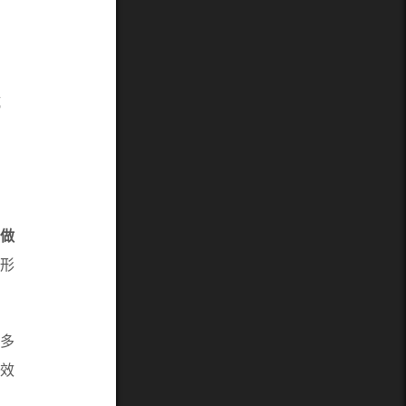
坑
做
置
形
多
效