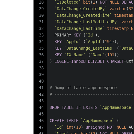
28
`IsDeleted`
bit
(
1
) 
NOT
NULL
DEFAU
29
`DataChange_CreatedBy`
varchar
(
32
30
`DataChange_CreatedTime`
timestam
31
`DataChange_LastModifiedBy`
varch
32
`DataChange_LastTime`
timestamp
N
33
  PRIMARY 
KEY
 (
`Id`
),
34
KEY
`AppId`
 (
`AppId`
(
191
)),
35
KEY
`DataChange_LastTime`
 (
`DataC
36
KEY
`IX_Name`
 (
`Name`
(
191
))
37
) 
ENGINE
=
InnoDB
DEFAULT
CHARSET
=utf
38
39
40
41
# Dump of table appnamespace
42
# ---------------------------------
43
44
DROP
TABLE
IF
EXISTS
`AppNamespace`
45
46
CREATE
TABLE
`AppNamespace`
 (
47
`Id`
int
(
10
) 
unsigned
NOT
NULL
 AU
48
`Name`
varchar
(
32
) 
NOT
NULL
DEFAU