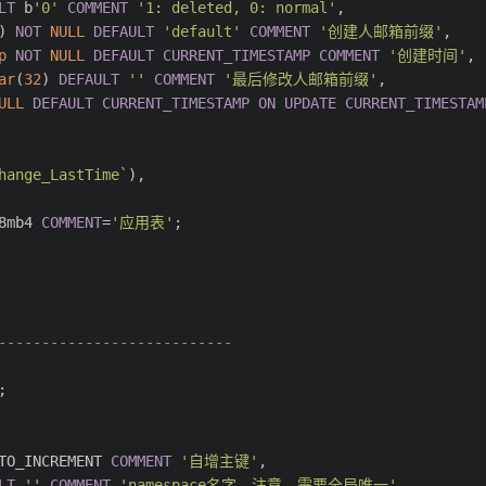
LT
 b
'0'
COMMENT
'1: deleted, 0: normal'
,
) 
NOT
NULL
DEFAULT
'default'
COMMENT
'创建人邮箱前缀'
,
p
NOT
NULL
DEFAULT
CURRENT_TIMESTAMP
COMMENT
'创建时间'
,
ar
(
32
) 
DEFAULT
''
COMMENT
'最后修改人邮箱前缀'
,
ULL
DEFAULT
CURRENT_TIMESTAMP
ON
UPDATE
CURRENT_TIMESTAM
hange_LastTime`
),
8mb4 
COMMENT
=
'应用表'
;
---------------------------
;
TO_INCREMENT 
COMMENT
'自增主键'
,
LT
''
COMMENT
'namespace名字，注意，需要全局唯一'
,