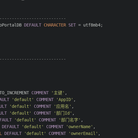
---------------------------
oPortalDB 
DEFAULT
CHARACTER
SET
 = utf8mb4;
---------------------------
TO_INCREMENT 
COMMENT
'主键'
,
AULT
'default'
COMMENT
'AppID'
,
ULT
'default'
COMMENT
'应用名'
,
ULT
'default'
COMMENT
'部门Id'
,
FAULT
'default'
COMMENT
'部门名字'
,
DEFAULT
'default'
COMMENT
'ownerName'
,
L
DEFAULT
'default'
COMMENT
'ownerEmail'
,